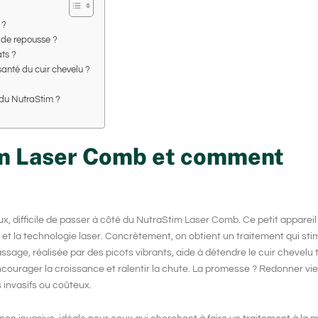
 ?
 de repousse ?
ts ?
anté du cuir chevelu ?
 du NutraStim ?
im Laser Comb et comment
ux
, difficile de passer à côté du NutraStim Laser Comb. Ce petit appare
 et la
technologie laser
. Concrètement, on obtient un traitement qui stim
assage, réalisée par des picots vibrants, aide à détendre le cuir chevelu 
r encourager la croissance et ralentir la chute. La promesse ? Redonner vi
 invasifs ou coûteux.