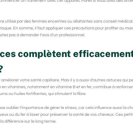
 commencer un traitement avec cet appareil. Pareil si vous avez des ant
être utilisé par des femmes enceintes ou allaitantes sans conseil médica
t risque. En somme, il faut appliquer ces précautions pour profiter au m
sitez pas à demander l’avis d’un professionnel.
uces complètent efficacemen
?
méliorer votre santé capillaire. Mais il y a aussi d’autres astuces qui p
e en vitamines, notamment en vitamine B et en fer, contribue à renforcer 
 ou huiles fortifiantes, qui stimulent la fibre.
pas oublier l’importance de gérer le stress, car cela influence aussi la chu
eveux ou du fer à lisser pour préserver la santé de vos cheveux. Ces peti
a différence sur le long terme.