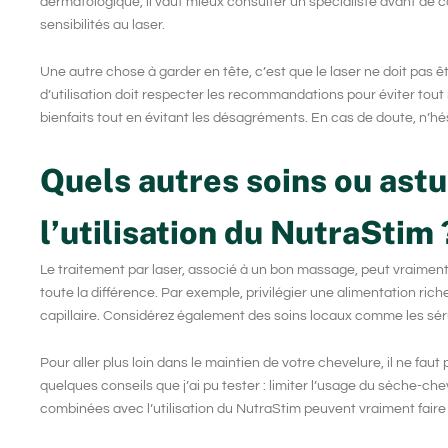
dermatologique, il vaut mieux consulter un spécialiste avant de
sensibilités au laser.
Une autre chose à garder en tête, c’est que le laser ne doit pas 
d’utilisation doit respecter les recommandations pour éviter tou
bienfaits tout en évitant les désagréments. En cas de doute, n’hé
Quels autres soins ou ast
l’utilisation du NutraStim 
Le traitement par laser, associé à un bon massage, peut vraiment a
toute la différence. Par exemple, privilégier une alimentation rich
capillaire. Considérez également des soins locaux comme les sérums
Pour aller plus loin dans le maintien de votre chevelure, il ne faut 
quelques conseils que j’ai pu tester : limiter l’usage du sèche-ch
combinées avec l’utilisation du NutraStim peuvent vraiment faire l