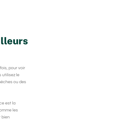
lleurs
fois, pour voir
utilisez le
 mèches ou des
ce est la
 comme les
t bien