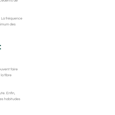
écédents de
l. La fréquence
aximum des
t
euvent faire
la fibre
te. Enfin,
tes habitudes