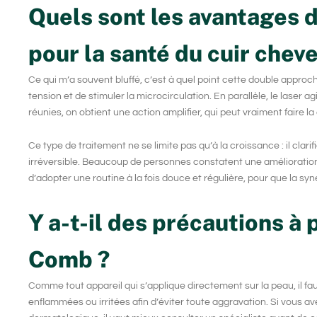
Quels sont les avantages 
pour la santé du cuir cheve
Ce qui m’a souvent bluffé, c’est à quel point cette double approc
tension et de stimuler la microcirculation. En parallèle, le
laser
agi
réunies, on obtient une action amplifier, qui peut vraiment faire l
Ce type de traitement ne se limite pas qu’à la croissance : il clari
irréversible. Beaucoup de personnes constatent une amélioration de
d’adopter une routine à la fois douce et régulière, pour que la sy
Y a-t-il des précautions à
Comb ?
Comme tout appareil qui s’applique directement sur la peau, il fau
enflammées ou irritées afin d’éviter toute aggravation. Si vous a