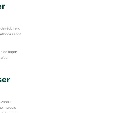
er
 de réduire la
méthodes sont
lle de façon
 c’est
ser
s zones
une maladie