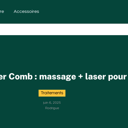
re
Accessoires
r Comb : massage + laser pour
Traitements
juin 6, 2025
Rodrigue