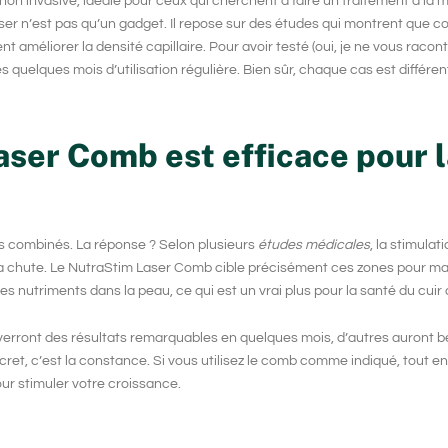
on invasive, idéale pour ceux qui cherchent à faire un traitement à la m
ser n’est pas qu’un gadget. Il repose sur des études qui montrent que c
t améliorer la densité capillaire. Pour avoir testé (oui, je ne vous racon
ès quelques mois d’utilisation régulière. Bien sûr, chaque cas est différen
aser Comb est efficace pour 
ils combinés. La réponse ? Selon plusieurs
études médicales
, la stimulat
ir la chute. Le NutraStim Laser Comb cible précisément ces zones pour ma
es nutriments dans la peau, ce qui est un vrai plus pour la santé du cuir
erront des résultats remarquables en quelques mois, d’autres auront b
 secret, c’est la constance. Si vous utilisez le comb comme indiqué, tout 
our stimuler votre croissance.