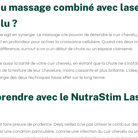
du massage combiné avec las
lu ?
he agit en synergie. Le
massage
a le pouvoir de détendre le cuir chevelu,
t en profondeur pour activer la croissance cellulaire. Quand ces deux 
a différence, surtout si on a un début de chute ou un espace clairsemé.
fie aussi la santé de votre cuir chevelu, en évitant que la chute ne s’insta
 la texture de leur chevelure, moins cassante et plus brillante. L’idée,
nergie des deux techniques fasse effet sur le long terme.
 prendre avec le NutraStim La
t faire preuve de prudence. Déjà, veillez à ne pas utiliser le comb sur de
vez une condition particulière, comme une infection du cuir chevelu ou 