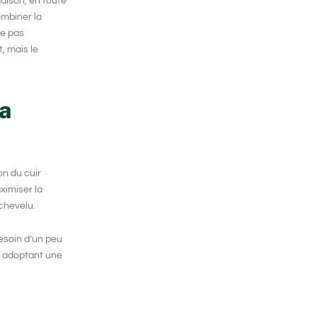
aison, en toute
ombiner la
te pas
t, mais le
la
ion du cuir
ximiser la
 chevelu.
esoin d’un peu
en adoptant une