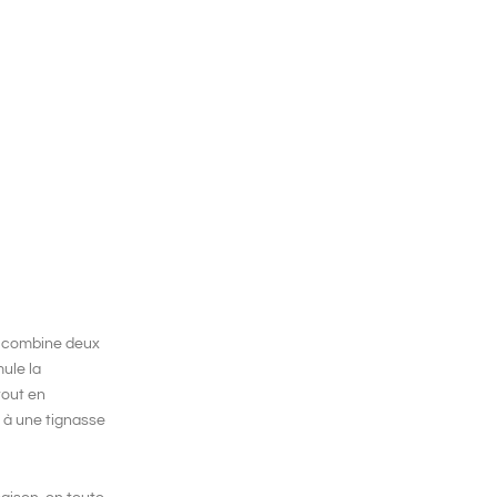
il combine deux
ule la
tout en
e à une tignasse