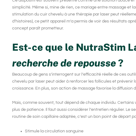
Ce dispositif est souvent présenté comme une solution douce et n
simplicité. Même si, mine de rien, ce mariage entre massage et la
stimulation du cuir chevelu à une thérapie par laser peut réellemen
d’histoires), ce petit appareil m’a permis de voir des résultats apr
concept paraît prometteur.
Est-ce que le NutraStim L
recherche de repousse
?
Beaucoup de gens s’interrogent sur l’efficacité réelle de ces out
chevelu par laser peut aider à renforcer les follicules et préven
croissance. En plus, son action de massage favorise la diffusion d
Mais, comme souvent, tout dépend de chaque individu. Certains v
plus de patience. Il faut aussi considérer l’entretien régulier. Le
routine de soin capillaire adaptée, c’est un bon point de départ p
Stimule la circulation sanguine