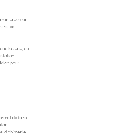
n
renforcement
uire les
end la zone, ce
entation
idien pour
permet de faire
stant
ou d’abîmer le