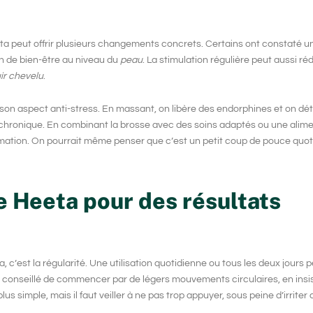
ta
peut offrir plusieurs changements concrets. Certains ont constaté u
on de bien-être au niveau du
peau
. La stimulation régulière peut aussi réd
ir chevelu
.
 son aspect anti-stress. En massant, on libère des endorphines et on dét
ss chronique. En combinant la brosse avec des soins adaptés ou une alim
ormation. On pourrait même penser que c’est un petit coup de pouce quot
e Heeta pour des résultats
ta
, c’est la régularité. Une utilisation quotidienne ou tous les deux jours 
 est conseillé de commencer par de légers mouvements circulaires, en insi
s simple, mais il faut veiller à ne pas trop appuyer, sous peine d’irriter 