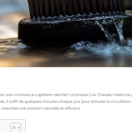
ter une
croissance capillaire ralentie
? La
brosse Cuir Chevelu
Heeta se 
liser, il suffit de quelques minutes chaque jour pour
stimuler la circulatio
s cherchez une solution
naturelle
et
efficace
.