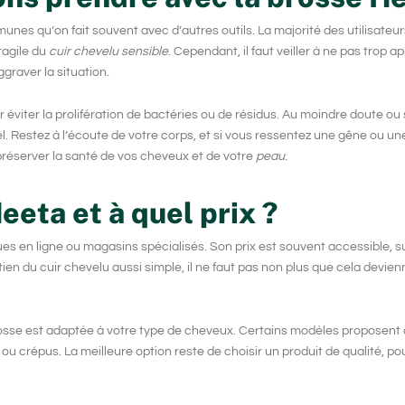
mmunes qu’on fait souvent avec d’autres outils. La majorité des utilisateu
ragile du
cuir chevelu sensible
. Cependant, il faut veiller à ne pas trop 
ggraver la situation.
éviter la prolifération de bactéries ou de résidus. Au moindre doute ou 
. Restez à l’écoute de votre corps, et si vous ressentez une gêne ou une 
 préserver la santé de vos cheveux et de votre
peau
.
eeta et à quel prix ?
s en ligne ou magasins spécialisés. Son prix est souvent accessible, sur
etien du
cuir chevelu
aussi simple, il ne faut pas non plus que cela devi
i la brosse est adaptée à votre type de cheveux. Certains modèles proposen
ou crépus. La meilleure option reste de choisir un produit de qualité, p