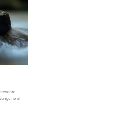
présente
n sanguine
et