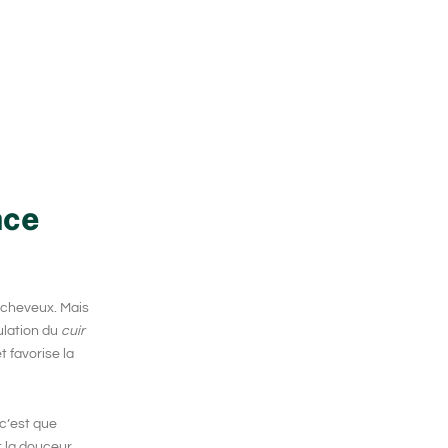
ace
 cheveux
. Mais
ulation du
cuir
 favorise la
, c’est que
t la douceur,