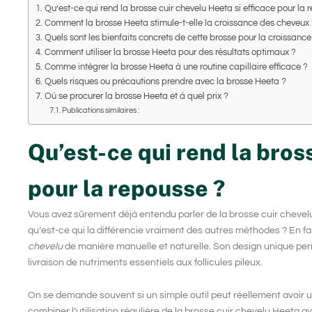
Qu’est-ce qui rend la brosse cuir chevelu Heeta si efficace pour la 
Comment la brosse Heeta stimule-t-elle la croissance des cheveux 
Quels sont les bienfaits concrets de cette brosse pour la croissance 
Comment utiliser la brosse Heeta pour des résultats optimaux ?
Comme intégrer la brosse Heeta à une routine capillaire efficace ?
Quels risques ou précautions prendre avec la brosse Heeta ?
Où se procurer la brosse Heeta et à quel prix ?
Publications similaires :
Qu’est-ce qui rend la bros
pour la repousse ?
Vous avez sûrement déjà entendu parler de la
brosse cuir chevel
qu’est-ce qui la différencie vraiment des autres méthodes ? En fa
chevelu
de manière manuelle et naturelle. Son design unique perme
livraison de nutriments essentiels aux follicules pileux.
On se demande souvent si un simple outil peut réellement avoir un
combiner l’utilisation régulière de la
brosse cuir chevelu Heeta
av