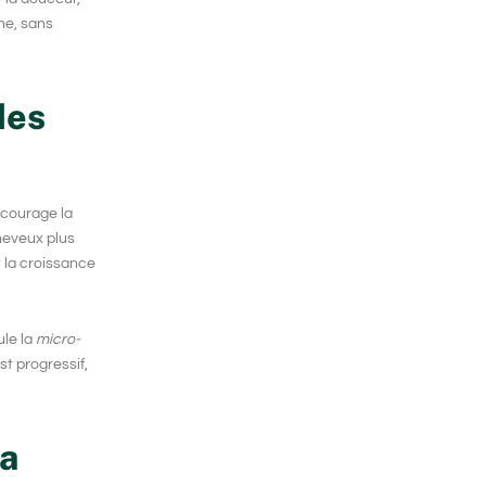
ne, sans
des
ncourage la
heveux
plus
 la
croissance
ule la
micro-
st progressif,
la