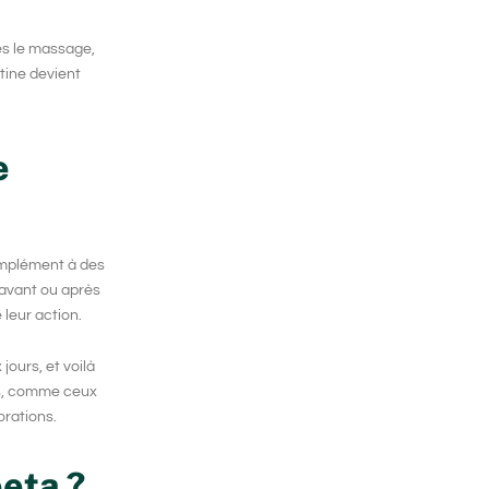
rès le massage,
tine devient
e
mplément à des
 avant ou après
 leur action.
jours, et voilà
ts, comme ceux
orations.
eta ?