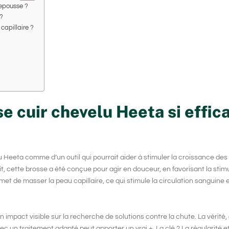
repousse ?
?
capillaire ?
se cuir chevelu Heeta si effic
u Heeta
comme d’un outil qui pourrait aider à stimuler la
croissance des
it, cette brosse a été conçue pour agir en douceur, en favorisant la stim
t de masser la peau capillaire, ce qui stimule la circulation sanguine et
 impact visible sur la
recherche de solutions contre la chute
. La vérité
ec un traitement adapté peut apporter un vrai +. La clé ? La régularité e