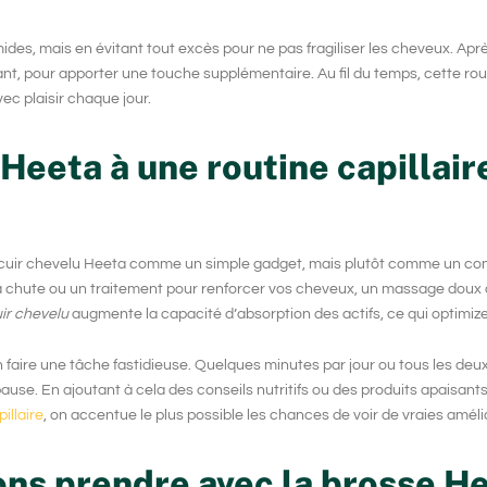
umides, mais en évitant tout excès pour ne pas fragiliser les cheveux. Ap
ant, pour apporter une touche supplémentaire. Au fil du temps, cette rou
ec plaisir chaque jour.
Heeta à une routine capillair
cuir chevelu Heeta
comme un simple gadget, mais plutôt comme un co
re la chute ou un traitement pour renforcer vos cheveux, un massage doux
ir chevelu
augmente la capacité d’absorption des actifs, ce qui optimize
 faire une tâche fastidieuse. Quelques minutes par jour ou tous les deux 
ause. En ajoutant à cela des conseils nutritifs ou des produits apaisan
illaire
, on accentue le plus possible les chances de voir de vraies améli
ons prendre avec la brosse He