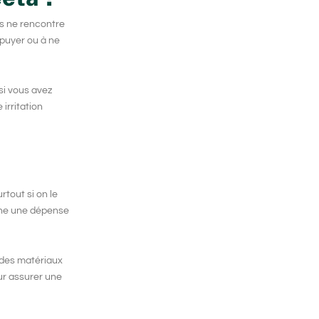
rs ne rencontre
appuyer ou à ne
si vous avez
irritation
tout si on le
enne une dépense
t des matériaux
our assurer une