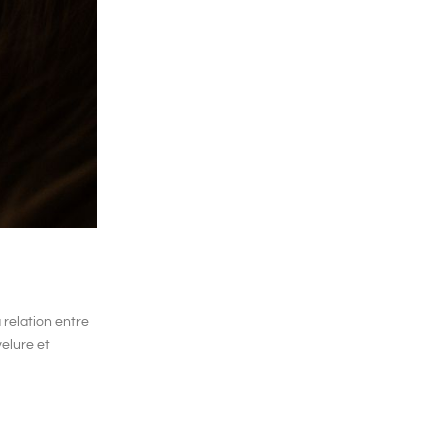
 relation entre
elure et