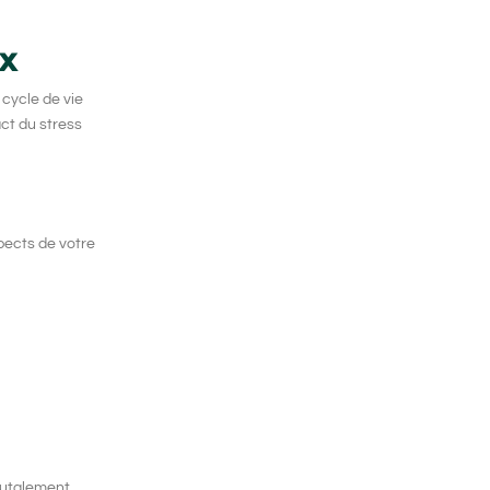
ux
 cycle de vie
ct du stress
pects de votre
rutalement,