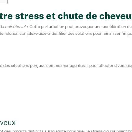
tre stress et chute de cheve
 du
cuir chevelu
. Cette perturbation peut provoquer une accélération du
relation complexe aide à identifier des solutions pour minimiser l’impa
 à des situations perçues comme menaçantes. Il peut affecter divers as
eveux
 des impacts distincts sur la santé capillaire. Le stress aigu survient b