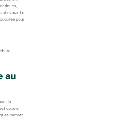
continues,
es cheveux. Le
n adaptée pour
 chute
e au
bant la
est appelé
giques permet