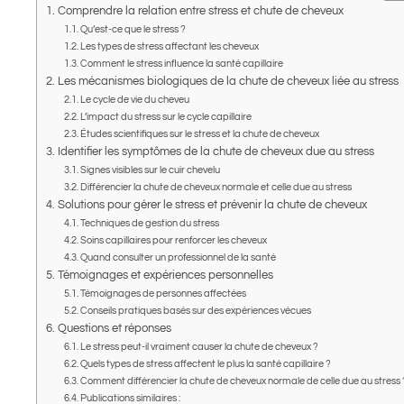
Comprendre la relation entre stress et chute de cheveux
Qu’est-ce que le stress ?
Les types de stress affectant les cheveux
Comment le stress influence la santé capillaire
Les mécanismes biologiques de la chute de cheveux liée au stress
Le cycle de vie du cheveu
L’impact du stress sur le cycle capillaire
Études scientifiques sur le stress et la chute de cheveux
Identifier les symptômes de la chute de cheveux due au stress
Signes visibles sur le cuir chevelu
Différencier la chute de cheveux normale et celle due au stress
Solutions pour gérer le stress et prévenir la chute de cheveux
Techniques de gestion du stress
Soins capillaires pour renforcer les cheveux
Quand consulter un professionnel de la santé
Témoignages et expériences personnelles
Témoignages de personnes affectées
Conseils pratiques basés sur des expériences vécues
Questions et réponses
Le stress peut-il vraiment causer la chute de cheveux ?
Quels types de stress affectent le plus la santé capillaire ?
Comment différencier la chute de cheveux normale de celle due au stress 
Publications similaires :