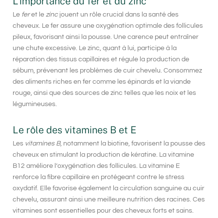
L’importance du fer et du zinc
Le
fer
et le
zinc
jouent un rôle crucial dans la santé des
cheveux. Le fer assure une oxygénation optimale des follicules
pileux, favorisant ainsi la pousse. Une carence peut entraîner
une chute excessive. Le zinc, quant à lui, participe à la
réparation des tissus capillaires et régule la production de
sébum, prévenant les problèmes de cuir chevelu. Consommez
des aliments riches en fer comme les épinards et la viande
rouge, ainsi que des sources de zinc telles que les noix et les
légumineuses.
Le rôle des vitamines B et E
Les
vitamines B
, notamment la biotine, favorisent la pousse des
cheveux en stimulant la production de kératine. La vitamine
B12 améliore l’oxygénation des follicules. La
vitamine E
renforce la fibre capillaire en protégeant contre le stress
oxydatif. Elle favorise également la circulation sanguine au cuir
chevelu, assurant ainsi une meilleure nutrition des racines. Ces
vitamines sont essentielles pour des cheveux forts et sains.