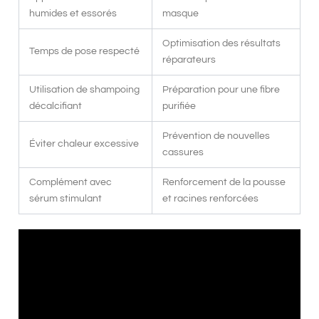
humides et essorés
masque
Optimisation des résultats
Temps de pose respecté
réparateurs
Utilisation de shampoing
Préparation pour une fibre
décalcifiant
purifiée
Prévention de nouvelles
Éviter chaleur excessive
cassures
Complément avec
Renforcement de la pousse
sérum stimulant
et racines renforcées