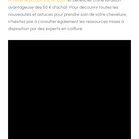
acheter le produit sur Amazon
et bénéficier d’une livraison
avantageuse dès 50 € d’achat. Pour découvrir toutes les
nouveautés et astuces pour prendre soin de votre chevelure,
n’hésitez pas à consulter également les ressources mises à
disposition par des experts en coiffure.