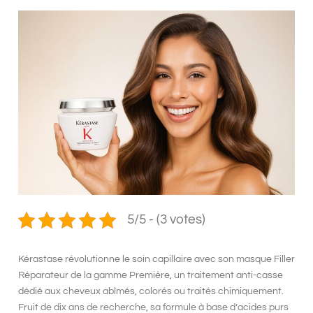
5/5 - (3 votes)
Kérastase
révolutionne le soin capillaire avec son
masque Filler
Réparateur de la gamme Première
, un
traitement anti-casse
dédié aux cheveux abîmés
, colorés ou traités chimiquement.
Fruit de dix ans de recherche, sa formule à base d’acides purs