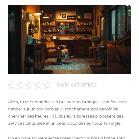
Note cet article
Alors, tu te demandes si à
Guilherand-Granges
, il est facile de
tomber sur
un bon barbier
? Franchement, pas besoin de
chercher des heures : ici, plusieurs adresses proposent des
services de qualité
et un
beau coup de neuf
pour ton style.
On en parle souvent entre potes : certains
bars à barbe
sont