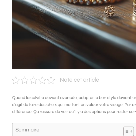
Note cet article
Quand la calvitie devient avancée,
adopter le bon style
devient un
s’agit de faire des choix qui mettent en valeur votre visage. Par 
différence. Ça rassure de voir qu’il y a des options pour rester so
Sommaire