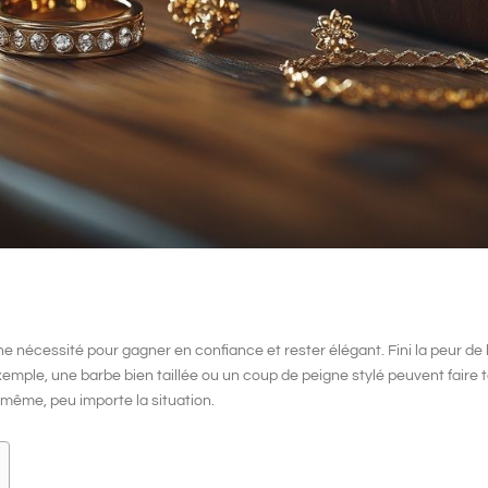
e nécessité pour gagner en confiance et rester élégant. Fini la peur de l’e
exemple, une
barbe bien taillée
ou un
coup de peigne stylé
peuvent faire t
i-même, peu importe la situation.