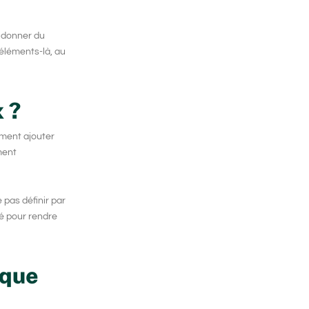
t donner du
éléments-là, au
 ?
ement ajouter
ment
 pas définir par
té pour rendre
 que