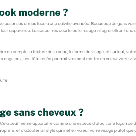
 look moderne ?
et de poser ses armes face à une calvitie avancée. Beaucoup de gens voi
 leur apparence. La coupe très courte ou le rasage intégral offrent une a
rendre en compte la texture de la peau, la forme du visage, et surtout, votre
its anguleux, une tête rasée pourrait vraiment mettre en valeur votre vi
uïté
ge sans cheveux ?
s. Cela peut même apparaître comme une espèce d’atout, une façon de 
 propreté, et d’adopter un style qui met en valeur votre visage plutôt que 