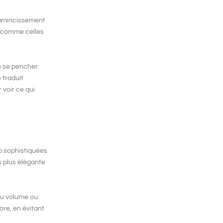
amincissement
, comme celles
de se pencher
 traduit
 voir ce qui
rop sophistiquées
s plus élégante
 du volume ou
ore, en évitant