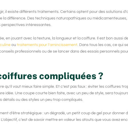
r, il existe différents traitements. Certains optent pour des solutions d’
aire la différence. Des techniques naturopathiques ou médicamenteuses
es perspectives intéressantes.
, en jouant avec la texture, la longueur et la coiffure. Il est bon aussi 
sculine
ou
traitements pour l’amincissement
. Dans tous les cas, ce qui se
conseils professionnels ou de se lancer dans des essais personnels pour
 coiffures compliquées ?
re qu’il vaut mieux faire simple. Et c’est pas faux : éviter les coiffures t
e idée. Une coupe courte bien faite, avec un peu de style, sera toujour
s détails ou des styles un peu trop compliqués.
plement d’être stratégique : un dégradé, un petit coup de gel pour donner
. L’objectif, c’est de savoir mettre en valeur les atouts que vous avez enc