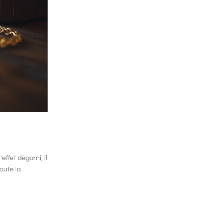
ffet dégarni, il
oute la