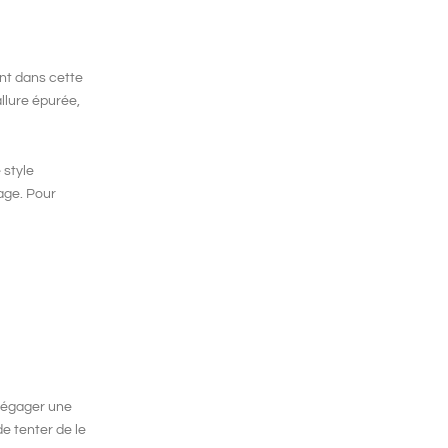
ent dans cette
llure épurée,
 style
sage. Pour
dégager une
de tenter de le