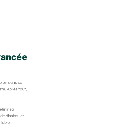
vancée
 bien dans sa
ste. Après tout,
finir sa
 de dissimuler.
table.