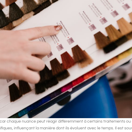
car chaque nuance peut réagir différemment à certains traitements ou 
ques, influençant la manière dont ils évoluent avec le temps. Il est sou