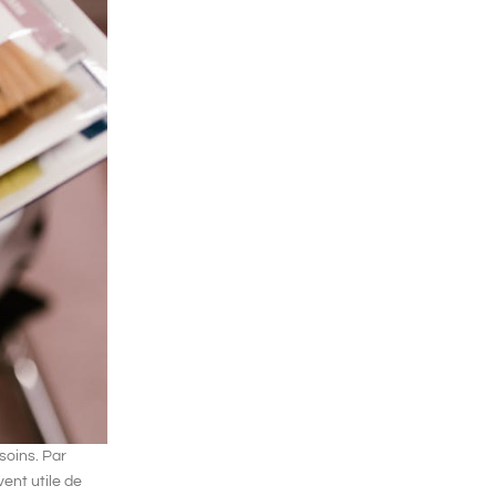
soins. Par
vent utile de