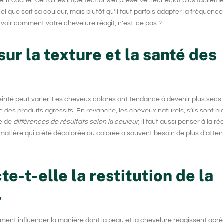
nt cacher certaines imperfections et préserver leur éclat plus facilemen
 que soit sa couleur, mais plutôt qu’il faut parfois adapter la fréquence
ur voir comment votre chevelure réagit, n’est-ce pas ?
sur la texture et la santé des
inté peut varier. Les
cheveux colorés
ont tendance à devenir plus secs
c des produits agressifs. En revanche, les cheveux naturels, s’ils sont bi
le de
différences de résultats selon la couleur
, il faut aussi penser à la ré
matière qui a été décolorée ou colorée a souvent besoin de plus d’atten
-t-elle la restitution de la
?
iment influencer la manière dont la peau et la chevelure réagissent apr