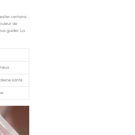
tester certains
ouleur de
ous guider. La
ineux
pleine santé
se