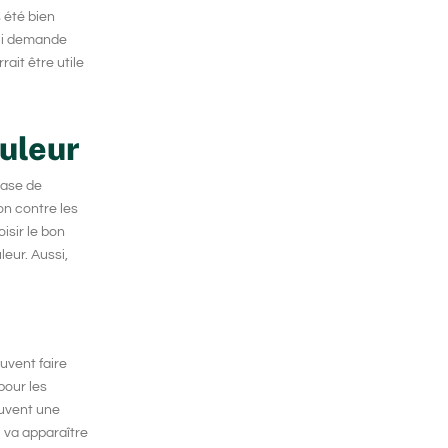
s été bien
qui demande
urrait être utile
ouleur
 base de
n contre les
isir le bon
eur. Aussi,
ouvent faire
pour les
souvent une
l va apparaître