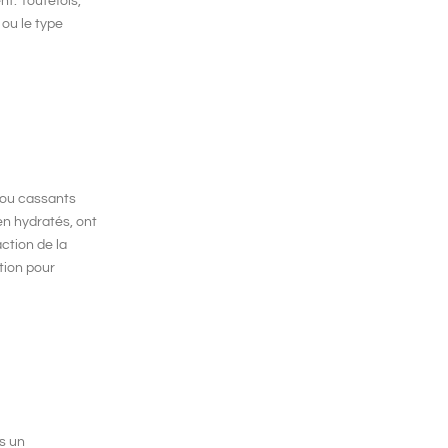
t. Toutefois,
 ou le type
 ou cassants
en hydratés, ont
action de la
tion pour
ès un