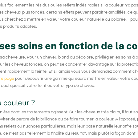
us facilement les résidus ou les reflets indésirables si la couleur n’a pa
 des cheveux plus foncés, certains effets peuvent paraître amplifiés, ce 
vous cherchez à
mettre en valeur votre couleur naturelle ou colorée
, il po
es produits adaptés.
ses soins en fonction de la c
er sa chevelure. Pour un
cheveu blond ou décoloré
, privilégier les soins à
 les cheveux foncés, on peut se concentrer davantage sur la protectio
issent rapidement la teinte. Et si jamais vous vous demandez comment cho
te page
pour découvrir une gamme qui saura mettre en valeur votre coul
quel que soit votre teint ou votre type de cheveu.
a couleur ?
nière dont les traitements agissent
. Sur les cheveux très clairs, il faut s
iter de perdre de la brillance ou de faire tourner la couleur. À l’opposé, 
ains reflets ou nuances particulières, mais leur base naturelle leur offre 
 ce n’est pas tellement la finalité du résultat, mais plutôt la façon dont i