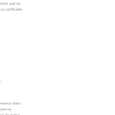
laires, que ce
ou artificielle.
s
heveux clairs.
laire ne