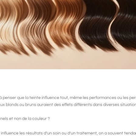
à penser que la teinte influence tout, même les performances ou les pe
eux blonds
ou
bruns
auraient des effets différents dans diverses situatio
els et non de la couleur ?
 influence
les résultats d’un soin ou d’un traitement, on a souvent tend