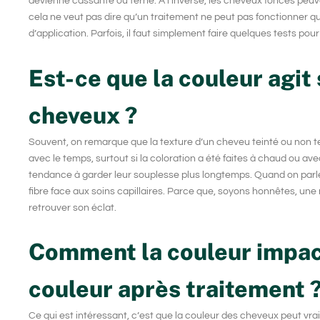
devienne cassante ou terne. À l’inverse, les cheveux foncés peuve
cela ne veut pas dire qu’un traitement ne peut pas fonctionner quel
d’application. Parfois, il faut simplement faire quelques tests po
Est-ce que la couleur agit 
cheveux ?
Souvent, on remarque que la texture d’un cheveu teinté ou non te
avec le temps, surtout si la coloration a été faites à chaud ou ave
tendance à garder leur souplesse plus longtemps. Quand on par
fibre face aux
soins capillaires
. Parce que, soyons honnêtes, une 
retrouver son éclat.
Comment la couleur impacte
couleur après traitement 
Ce qui est intéressant, c’est que la couleur des cheveux peut vra