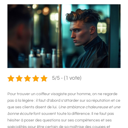
5/5 - (1 vote)
Pour trouver
un coiffeur visagiste pour homme
, on ne regarde
pas à la légère : il faut d’abord s’attarder sur
sa réputation
et ce
que ses clients disent de lui.
Une ambiance chaleureuse et une
bonne écoute
font souvent toute la différence. Il ne faut pas
hésiter à poser des questions sur
ses compétences
et
ses
spécialités
pour être certain de sa maîtrise des coupes et