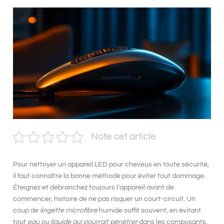
Note cet article
Pour
nettoyer un appareil LED pour cheveux en toute sécurité
,
il faut connaître la bonne méthode pour éviter tout dommage.
Éteignez et débranchez
toujours l’appareil avant de
commencer, histoire de ne pas risquer un court-circuit. Un
coup de
lingette microfibre
humide suffit souvent, en évitant
tout
eau ou liquide qui pourrait pénétrer
dans les composants.