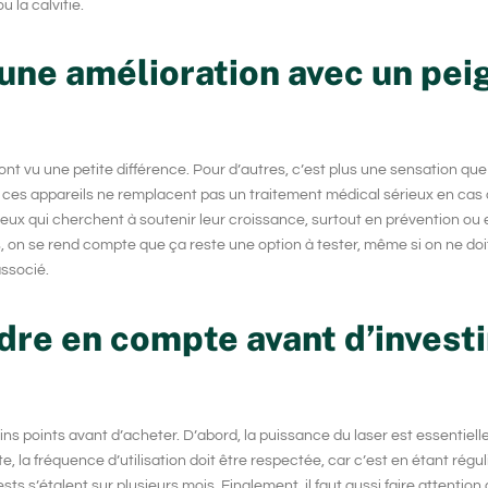
 la calvitie.
une amélioration avec un pei
 vu une petite différence. Pour d’autres, c’est plus une sensation que 
ue ces appareils ne remplacent pas un traitement médical sérieux en cas
eux qui cherchent à soutenir leur croissance, surtout en prévention ou 
s, on se rend compte que ça reste une option à tester, même si on ne doi
associé.
ndre en compte avant d’invest
ains points avant d’acheter. D’abord, la puissance du
laser
est essentiell
e, la fréquence d’utilisation doit être respectée, car c’est en étant régul
sts s’étalent sur plusieurs mois. Finalement, il faut aussi faire attention 