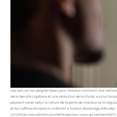
Les
avis sur les peignes laser pour cheveux
montrent une certaine
de la
densité capillaire
et une réduction de la chute, surtout lorsqu
peuvent varier selon la
nature de la perte de cheveux
et la régula
et leur efficacité reste à confirmer à travers davantage d’étude
constituer une solution prometteuse pour ceux qui recherchent