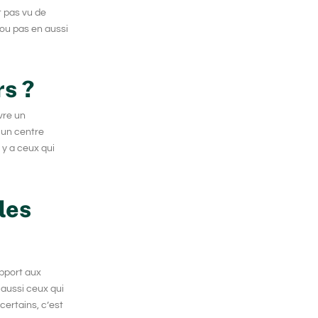
t pas vu de
 ou pas en aussi
rs ?
vre un
r un centre
 y a ceux qui
les
apport aux
a aussi ceux qui
certains, c’est