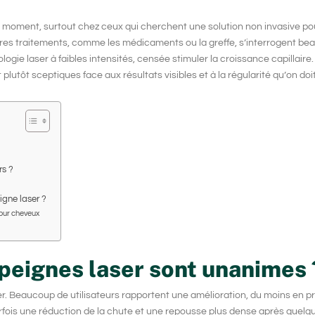
 moment, surtout chez ceux qui cherchent une solution non invasive pou
autres traitements, comme les médicaments ou la greffe, s’interrogent be
logie laser à faibles intensités
, censée stimuler la croissance capillaire
lutôt sceptiques face aux résultats visibles et à la régularité qu’on doit
rs ?
igne laser ?
pour cheveux
s peignes laser sont unanimes 
er. Beaucoup de utilisateurs rapportent une amélioration, du moins en pr
arfois une réduction de la chute et une repousse plus dense après quelq