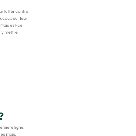
r lutter contre
aucoup sur leur
. Mais est-ce
 y mettre.
?
emière ligne.
ues mois.