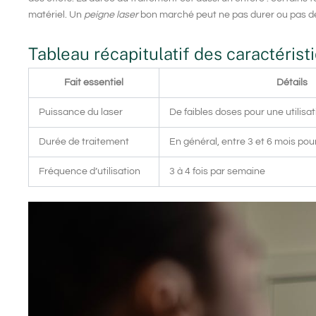
matériel. Un
peigne laser
bon marché peut ne pas durer ou pas dél
Tableau récapitulatif des caractéris
Fait essentiel
Détails
Puissance du laser
De faibles doses pour une utilisa
Durée de traitement
En général, entre 3 et 6 mois pour
Fréquence d’utilisation
3 à 4 fois par semaine