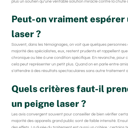
plus un soutien qu’une véritable solution miracle contre la chute ou
Peut-on vraiment espérer 
laser ?
Souvent, dans les témoignages, on voit que quelques personnes ont
majorité des spécialistes, eux, restent prudents et rappellent q
chronique ou liée à une condition spécifique. En revanche, pour c
cela peut représenter un petit plus. Quand on en parle entre ami
s’attendre à des résultats spectaculaires sans autre traitement 
Quels critères faut-il pre
un peigne laser ?
Les avis convergent souvent pour conseiller de bien vérifier cert
majorité des appareils grand public sont de faible intensité. Ensuit
des effets. La durée du traitement est aussi un critère : certains te