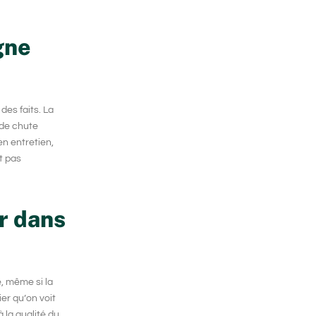
gne
des faits. La
 de chute
en entretien,
t pas
ir dans
e, même si la
ier qu’on voit
à la qualité du