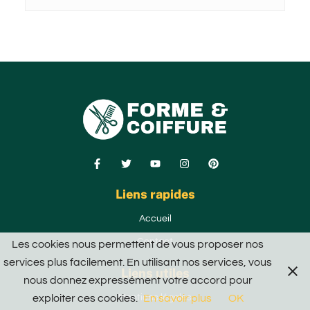
F
T
Y
I
P
a
w
o
n
i
c
i
u
s
n
e
Liens rapides
t
t
t
t
b
t
u
a
e
o
e
b
g
r
Accueil
o
r
e
r
e
k
a
s
Contact
Les cookies nous permettent de vous proposer nos
-
m
t
f
services plus facilement. En utilisant nos services, vous
Liens utiles
nous donnez expressément votre accord pour
exploiter ces cookies.
En savoir plus
OK
Mentions légales