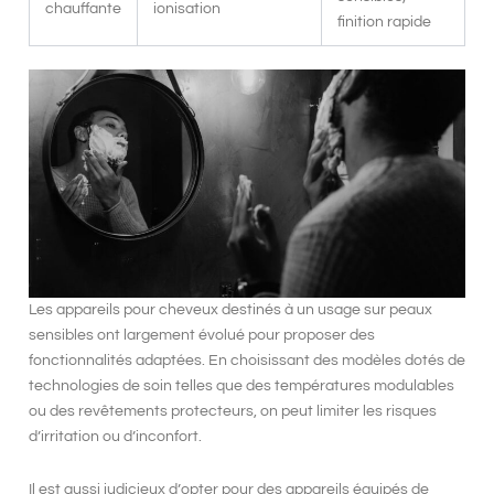
chauffante
ionisation
finition rapide
Les appareils pour cheveux destinés à un usage sur
peaux
sensibles
ont largement évolué pour proposer des
fonctionnalités adaptées. En choisissant des modèles dotés de
technologies de soin
telles que des températures modulables
ou des
revêtements protecteurs
, on peut limiter les risques
d’irritation ou d’inconfort.
Il est aussi judicieux d’opter pour des appareils équipés de